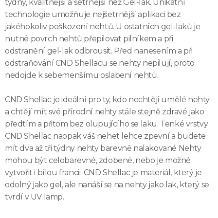
týdny, kvalitnější a šetrnější než Gel-lak. Unikátní
technologie umožňuje nejšetrnější aplikaci bez
jakéhokoliv poškození nehtů. U ostatních gel-laků je
nutné povrch nehtů přepilovat pilníkem a při
odstranění gel-lak odbrousit. Před nanesením a při
odstraňování CND Shellacu se nehty nepilují, proto
nedojde k sebemenšímu oslabení nehtů.
CND Shellac je ideální pro ty, kdo nechtějí umělé nehty
a chtějí mít své přírodní nehty stále stejně zdravé jako
předtím a přitom bez olupujícího se laku. Tenké vrstvy
CND Shellac naopak váš nehet lehce zpevní a budete
mít dva až tři týdny nehty barevně nalakované Nehty
mohou být celobarevné, zdobené, nebo je možné
vytvořit i bílou francii. CND Shellac je materiál, který je
odolný jako gel, ale nanáší se na nehty jako lak, který se
tvrdí v UV lamp.