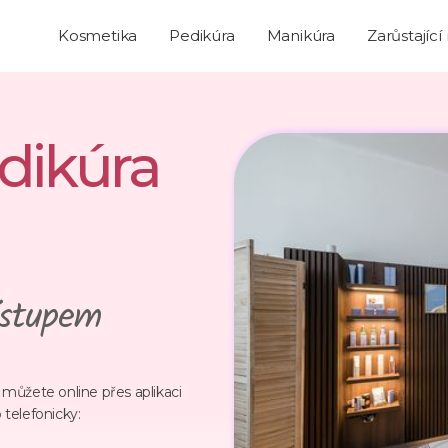
Kosmetika
Pedikúra
Manikúra
Zarůstající
dikúra
ístupem
můžete online přes aplikaci
telefonicky: