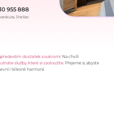
30 955 888
anikúra, Shellac
a především dostatek soukromí
. Na chvíli
náte služby, které si zasloužíte
. Přejeme si, abyste
evní i tělesné harmonii.