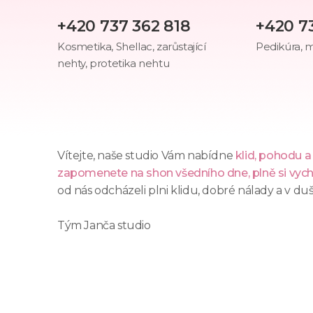
+420 737 362 818
+420 7
Kosmetika, Shellac, zarůstající
Pedikúra, m
nehty, protetika nehtu
Vítejte, naše studio Vám nabídne
klid, pohodu 
zapomenete na shon všedního dne, plně si vychut
od nás odcházeli plni klidu, dobré nálady a v duš
Tým Janča studio