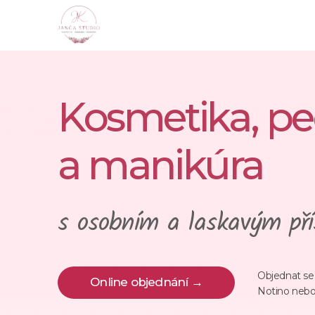
Kosmetika, pe
a manikúra
s osobním a laskavým př
Objednat se 
Online objednání →
Notino nebo 