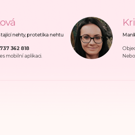
ková
Kr
tající nehty, protetika nehtu
Manik
737 362 818
Objed
es mobilní aplikaci.
Neb