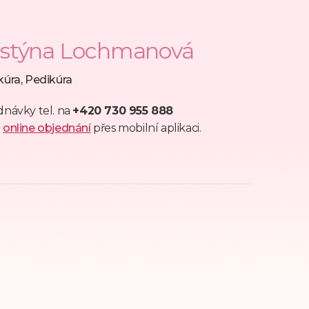
istýna Lochmanová
úra, Pedikúra
návky tel. na
+420
730 955 888
o
online objednání
přes mobilní aplikaci.