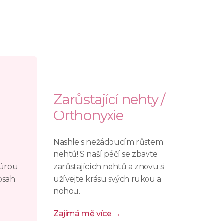
Zarůstající nehty /
Orthonyxie
Nashle s nežádoucím růstem
nehtů! S naší péčí se zbavte
kúrou
zarůstajících nehtů a znovu si
osah
užívejte krásu svých rukou a
nohou.
Zajímá mě více →