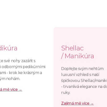
ikúra
Shellac
/ Manikúra
e své nohy zazářit s
i odbornými pedikúrními
Dopřejte svým nehtům
ami - krok ke krásným a
luxusní vzhled s naší
vým nohám.
špičkovou Shellac/mani
- trvanlivá elegance na d
á mě více →
ruky.
Zajímá mě více →