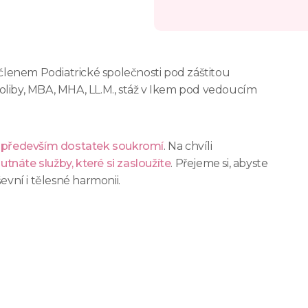
lenem Podiatrické společnosti pod záštitou
oliby, MBA, MHA, LL.M., stáž v Ikem pod vedoucím
a především dostatek soukromí
. Na chvíli
náte služby, které si zasloužíte
. Přejeme si, abyste
evní i tělesné harmonii.