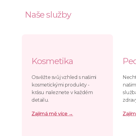
Naše služby
Kosmetika
Ped
Osvěžte svůj vzhled s našimi
Necht
kosmetickými produkty -
našim
krásu naleznete v každém
služb
detailu.
zdra
Zajímá mě více →
Zajím