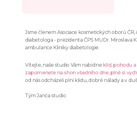
Jsme členem Asociace kosmetických oborů ČR, č
diabetologa - prezidenta ČPS MUDr. Miroslava K
ambulance Kliniky diabetologie.
Vítejte, naše studio Vám nabídne
klid, pohodu 
zapomenete na shon všedního dne, plně si vychut
od nás odcházeli plni klidu, dobré nálady a v duš
Tým Janča studio