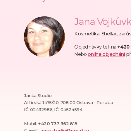
Jana Vojkův
Kosmetika, Shellac, zarůs
Objednávky tel. na
+420 
Nebo
online objednání
př
Janča Studio
Alžírská 1475/20, 708 00 Ostrava - Poruba
IČ: 02432986, IČ: 04524594
Mobil:
+420 737 362 818
E-mail:
jancastudio@email.cz